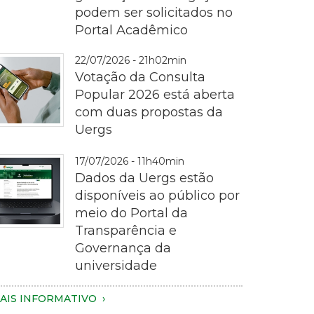
podem ser solicitados no
ematrícula
Portal Acadêmico
22/07/2026 - 21h02min
Votação da Consulta
Popular 2026 está aberta
com duas propostas da
Uergs
otografia
17/07/2026 - 11h40min
m
Dados da Uergs estão
lano
disponíveis ao público por
proximado
meio do Portal da
e
Transparência e
ma
Governança da
essoa
magem
universidade
egurando
e
m
m
AIS INFORMATIVO
martphone
otebook