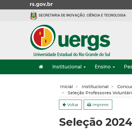
Ir
para
SECRETARIA DE INOVAÇÃO, CIÊNCIA E TECNOLOGIA
o
conteúdo
Ir
para
o
menu
Ir
Início
para
Institucional
Ensino
Pe
do
a
menu
Início
busca
do
Inicial
Institucional
Concur
conteúdo
Seleção Professores Voluntár
Voltar
Imprimir
Seleção 202