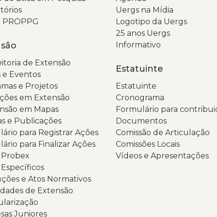
tórios
Uergs na Mídia
v
G
da PROPPG
Logotipo da Uergs
e
d
25 anos Uergs
e
S
nsão
Informativo
g
(
ci
N
itoria de Extensão
Estatuinte
É
t
 e Eventos
p
a
mas e Projetos
Estatuinte
le
o
ções em Extensão
Cronograma
o
l
ensão em Mapas
Formulário para contribui
t
d
as e Publicações
Documentos
“
U
ário para Registrar Ações
Comissão de Articulação
P
e
ário para Finalizar Ações
Comissões Locais
2
u
s Probex
Vídeos e Apresentações
e
m
 Específicos
vi
d
ções e Atos Normativos
d
n
dades de Extensão
b
U
ularização
e
b
as Juniores