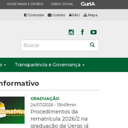
ESTADO
ESTADO
ESTADO
SECRETARIAS E ÓRGÃOS
DIÁRIO OFICIAL
Contraste
Contato
BAU
Mapa
Buscar
te
Transparência e Governança
nformativo
GRADUAÇÃO
24/07/2026 - 15h49min
Procedimentos da
rematrícula 2026/2 na
graduação da Uergs já