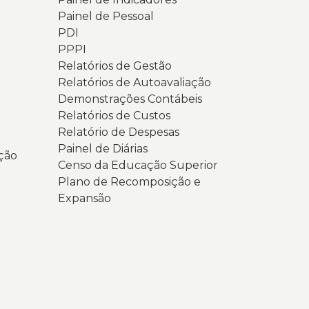
erde
rande
Painel de Pessoal
o
PDI
lementos
ul
PPPI
ráficos
Uergs).
Relatórios de Gestão
rculares.
o
Relatórios de Autoavaliação
opo
Demonstrações Contábeis
ossível
parecem
Relatórios de Custos
r
Relatório de Despesas
ogotipo
Painel de Diárias
ção
ítulo
a
Censo da Educação Superior
Consulta
ergs
Plano de Recomposição e
opular
Expansão
026”
m
enu
sualizar
e
ois
avegação.
otões
m
m
anner