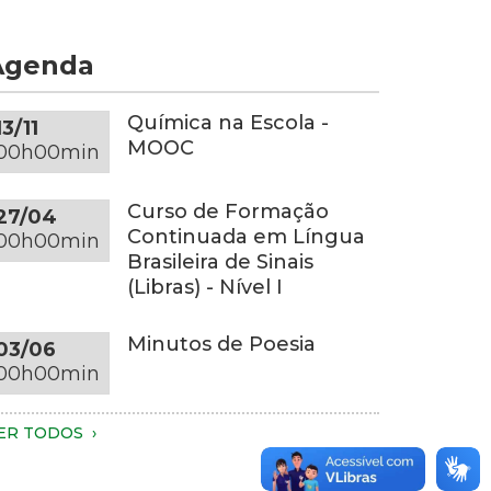
om
e
s
or
Agenda
uas
inza-
ãos.
scura
penas
obre
Química na Escola -
13/11
s
ma
MOOC
00h00min
ãos,
esa
arte
edonda
Curso de Formação
27/04
os
a
Continuada em Língua
00h00min
raços
esma
Brasileira de Sinais
onalidade,
(Libras) - Nível I
o
m
ronco
m
Minutos de Poesia
03/06
ão
mbiente
00h00min
síveis.
om
undo
essoa
scuro
ER TODOS
este
m
luminação