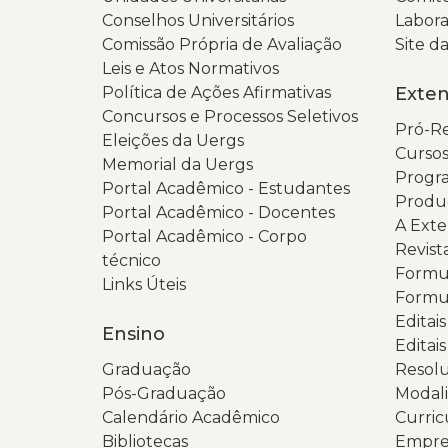
Conselhos Universitários
Labora
Comissão Própria de Avaliação
Site 
Leis e Atos Normativos
Política de Ações Afirmativas
Exte
Concursos e Processos Seletivos
Pró-Re
Eleições da Uergs
Cursos
Memorial da Uergs
Progra
Portal Acadêmico - Estudantes
Produ
Portal Acadêmico - Docentes
A Ext
Portal Acadêmico - Corpo
Revist
técnico
Formul
Links Úteis
Formul
Editai
Ensino
Editais
Graduação
Resolu
Pós-Graduação
Modali
Calendário Acadêmico
Curric
Bibliotecas
Empres