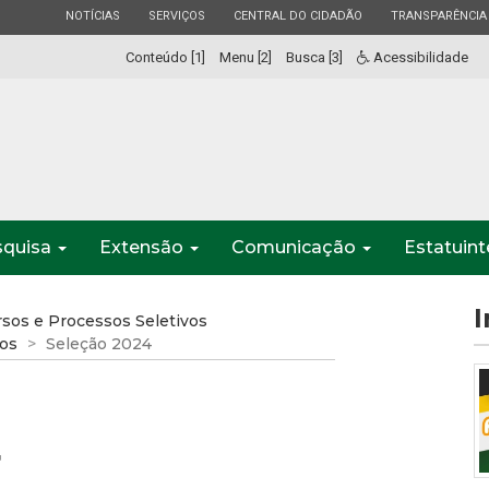
ESTADO
ESTADO
ESTADO
ESTADO
NOTÍCIAS
SERVIÇOS
CENTRAL DO CIDADÃO
TRANSPARÊNCIA
Conteúdo [1]
Menu [2]
Busca [3]
Acessibilidade
squisa
Extensão
Comunicação
Estatuin
I
sos e Processos Seletivos
ios
Seleção 2024
4