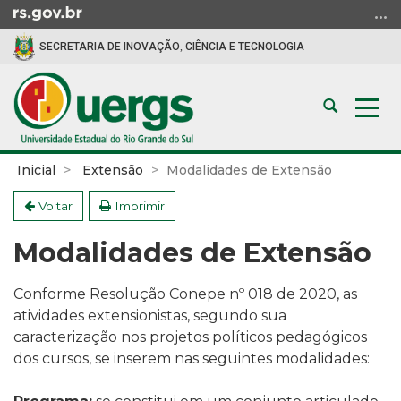
Ir
para
SECRETARIA DE INOVAÇÃO, CIÊNCIA E TECNOLOGIA
o
conteúdo
Ir
Abrir
Alte
para
a
a
o
busca
nav
menu
Início
Inicial
Extensão
Modalidades de Extensão
Ir
do
para
conteúdo
Voltar
Imprimir
a
Modalidades de Extensão
busca
Conforme Resolução Conepe nº 018 de 2020, as
atividades extensionistas, segundo sua
caracterização nos projetos políticos pedagógicos
dos cursos, se inserem nas seguintes modalidades: