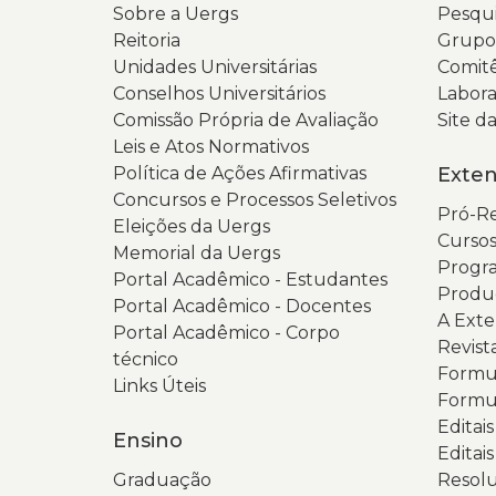
Sobre a Uergs
Pesqui
Reitoria
Grupos
Unidades Universitárias
Comitê
Conselhos Universitários
Labora
Comissão Própria de Avaliação
Site 
Leis e Atos Normativos
Política de Ações Afirmativas
Exte
Concursos e Processos Seletivos
Pró-Re
Eleições da Uergs
Cursos
Memorial da Uergs
Progra
Portal Acadêmico - Estudantes
Produ
Portal Acadêmico - Docentes
A Ext
Portal Acadêmico - Corpo
Revist
técnico
Formul
Links Úteis
Formul
Editai
Ensino
Editais
Graduação
Resolu