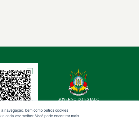
omo
m
spaço
ara
cesso
ocumentos,
latórios,
ndicadores
nformações
stitucionais
elacionadas
te a navegação, bem como outros cookies
ransparência
 site cada vez melhor. Você pode encontrar mais
overnança