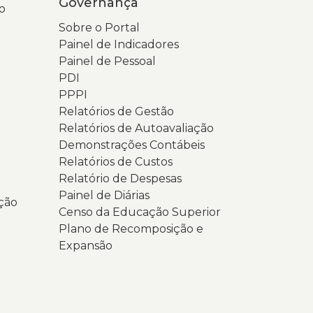
Governança
o
magem
omo
ndicadores,
Sobre o Portal
inza-
essoal,
Painel de Indicadores
laro
DI,
Painel de Pessoal
latórios
PDI
esfocado,
PPPI
estacando
emonstrativos.
Relatórios de Gestão
o
Relatórios de Autoavaliação
parelho
entro
Demonstrações Contábeis
elular
a
Relatórios de Custos
ágina,
Relatório de Despesas
s
Painel de Diárias
ção
ãos
exto
Censo da Educação Superior
ue
e
Plano de Recomposição e
oas-
Expansão
eguram.
indas
presenta
ortal