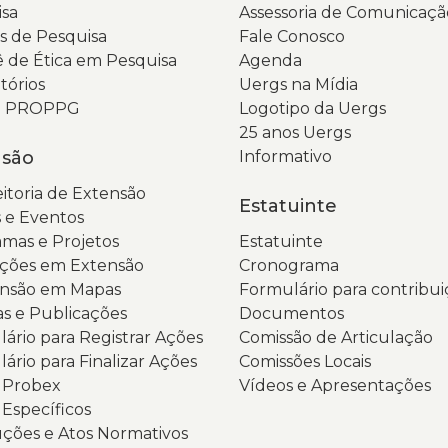
sa
Assessoria de Comunicaçã
i
c
 de Pesquisa
Fale Conosco
é
i
 de Ética em Pesquisa
Agenda
c
p
tórios
Uergs na Mídia
c
P
da PROPPG
Logotipo da Uergs
e
re
25 anos Uergs
d
e
nsão
Informativo
d
d
o
N
itoria de Extensão
Estatuinte
a
c
 e Eventos
c
d
mas e Projetos
Estatuinte
e
p
ções em Extensão
Cronograma
a
o
ensão em Mapas
Formulário para contribui
m
t
as e Publicações
Documentos
q
d
ário para Registrar Ações
Comissão de Articulação
o
b
ário para Finalizar Ações
Comissões Locais
s
v
s Probex
Vídeos e Apresentações
a
 Específicos
o
ções e Atos Normativos
p