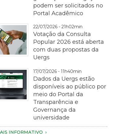
podem ser solicitados no
ematrícula
Portal Acadêmico
22/07/2026 - 21h02min
Votação da Consulta
Popular 2026 está aberta
com duas propostas da
Uergs
otografia
17/07/2026 - 11h40min
m
Dados da Uergs estão
lano
disponíveis ao público por
proximado
meio do Portal da
e
Transparência e
ma
Governança da
essoa
magem
universidade
egurando
e
m
m
AIS INFORMATIVO
martphone
otebook