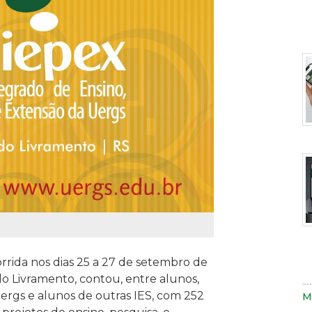
r
F
e
p
a
d
u
p
I
orrida nos dias 25 a 27 de setembro de
s
d
o Livramento, contou, entre alunos,
u
u
Uergs e alunos de outras IES, com 252
M
s
n