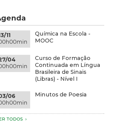
om
e
s
or
Agenda
uas
inza-
ãos.
scura
penas
obre
Química na Escola -
13/11
s
ma
MOOC
00h00min
ãos,
esa
arte
edonda
Curso de Formação
27/04
os
a
Continuada em Língua
00h00min
raços
esma
Brasileira de Sinais
onalidade,
(Libras) - Nível I
o
m
ronco
m
Minutos de Poesia
03/06
ão
mbiente
00h00min
síveis.
om
undo
essoa
scuro
ER TODOS
este
m
luminação