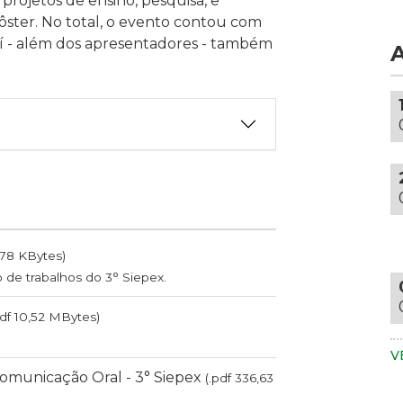
rojetos de ensino, pesquisa, e
c
d
ôster. No total, o evento contou com
a
c
í - além dos apresentadores - também
d
c
m
e
A
s
a
u
m
m
p
r
d
d
b
m
e
t
d
e
,78 KBytes)
t
u
de trabalhos do 3° Siepex.
s
a
vi
c
pdf 10,52 MBytes)
A
f
p
e
V
v
e
omunicação Oral - 3° Siepex
(.pdf 336,63
u
i