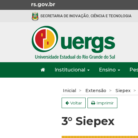
Ir
para
SECRETARIA DE INOVAÇÃO, CIÊNCIA E TECNOLOGIA
o
conteúdo
Ir
para
o
menu
Ir
Início
para
Institucional
Ensino
Pe
do
a
menu
Início
busca
do
Inicial
Extensão
Siepex
conteúdo
Voltar
Imprimir
3° Siepex