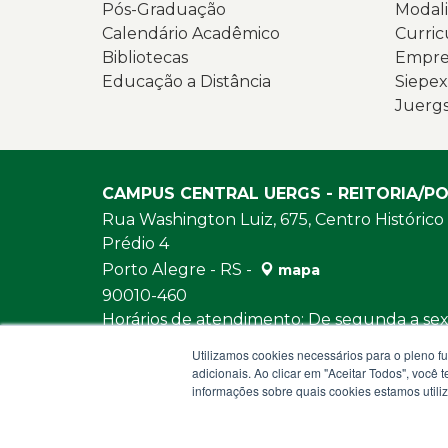
Pós-Graduação
Modali
Calendário Acadêmico
Curric
Bibliotecas
Empres
Educação a Distância
Siepex
Juerg
CAMPUS CENTRAL UERGS - REITORIA/P
Rua Washington Luiz, 675, Centro Histórico
Prédio 4
Porto Alegre - RS -
mapa
90010-460
Horários de atendimento: De segunda a sext
e das 13h30 às 18h
Utilizamos cookies necessários para o pleno f
URL:
https://www.uergs.edu.br/fale-con
adicionais. Ao clicar em "Aceitar Todos", você
informações sobre quais cookies estamos util