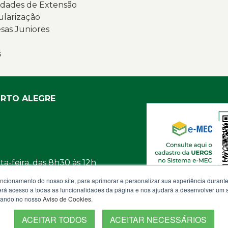
dades de Extensão
c
ularização
u
as Juniores
e
p
s
a
a
d
re
ORTO ALEGRE
i
e
i
in
r
a-feira, das 8h30 às 12h
à
uncionamento do nosso site, para aprimorar e personalizar sua experiência duran
t
osco
 terá acesso a todas as funcionalidades da página e nos ajudará a desenvolver um
e
izando no nosso
Aviso de Cookies
.
à
ACEITAR TODOS
ACEITAR NECESSÁRIOS
g