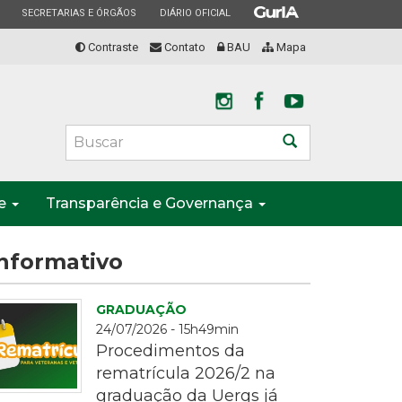
ESTADO
ESTADO
ESTADO
SECRETARIAS E ÓRGÃOS
DIÁRIO OFICIAL
Contraste
Contato
BAU
Mapa
Buscar
te
Transparência e Governança
nformativo
GRADUAÇÃO
24/07/2026 - 15h49min
Procedimentos da
rematrícula 2026/2 na
graduação da Uergs já