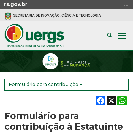
Ir
para
SECRETARIA DE INOVAÇÃO, CIÊNCIA E TECNOLOGIA
o
conteúdo
Ir
Abrir
Alte
para
a
a
o
busca
nav
menu
Início
Ir
do
para
conteúdo
a
busca
Formulário para contribuição
Facebook
X
W
Formulário para
contribuição à Estatuinte