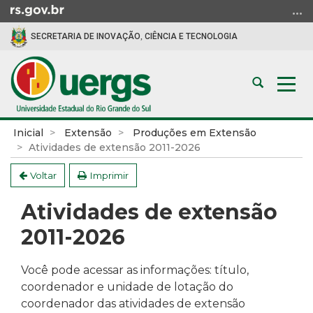
Ir
para
SECRETARIA DE INOVAÇÃO, CIÊNCIA E TECNOLOGIA
o
conteúdo
Ir
Abrir
Alte
para
a
a
o
busca
nav
menu
Início
Inicial
Extensão
Produções em Extensão
Ir
do
Atividades de extensão 2011-2026
para
conteúdo
a
Voltar
Imprimir
busca
Atividades de extensão
2011-2026
Você pode acessar as informações: título,
coordenador e unidade de lotação do
coordenador das atividades de extensão