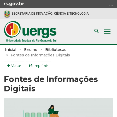
Ir
para
SECRETARIA DE INOVAÇÃO, CIÊNCIA E TECNOLOGIA
o
conteúdo
Ir
Abrir
Alte
para
a
a
o
busca
nav
menu
Início
Inicial
Ensino
Bibliotecas
Ir
do
Fontes de Informações Digitais
para
conteúdo
a
Voltar
Imprimir
busca
Fontes de Informações
Digitais