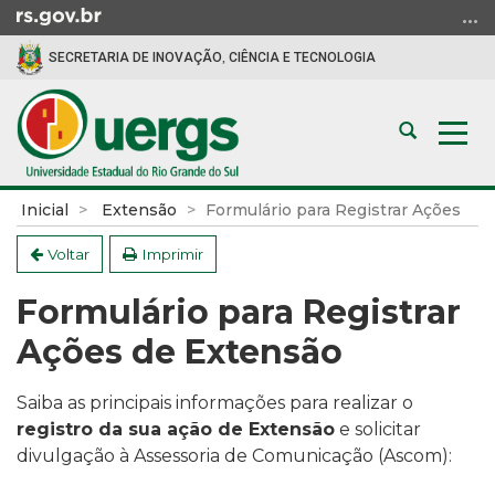
Ir
para
SECRETARIA DE INOVAÇÃO, CIÊNCIA E TECNOLOGIA
o
conteúdo
Ir
Abrir
Alte
para
a
a
o
busca
nav
menu
Início
Inicial
Extensão
Formulário para Registrar Ações
Ir
do
para
conteúdo
Voltar
Imprimir
a
Formulário para Registrar
busca
Ações de Extensão
Saiba as principais informações para realizar o
registro da sua ação de Extensão
e solicitar
divulgação à Assessoria de Comunicação (Ascom)
: