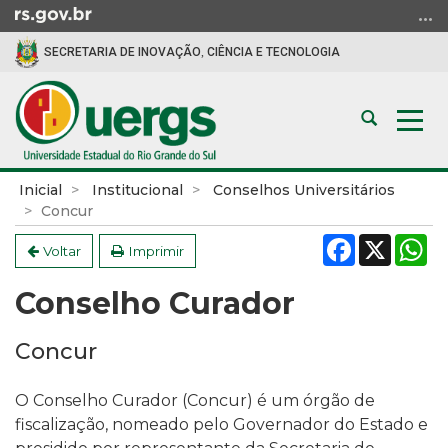
Ir
para
SECRETARIA DE INOVAÇÃO, CIÊNCIA E TECNOLOGIA
o
conteúdo
Ir
Abrir
Alte
para
a
a
o
busca
nav
menu
Início
Inicial
Institucional
Conselhos Universitários
Ir
do
Concur
para
conteúdo
Facebook
X
W
a
Voltar
Imprimir
busca
Conselho Curador
Concur
O Conselho Curador (Concur) é um órgão de
fiscalização, nomeado pelo Governador do Estado e