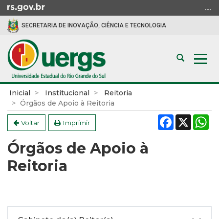
Ir
para
SECRETARIA DE INOVAÇÃO, CIÊNCIA E TECNOLOGIA
o
conteúdo
Ir
Abrir
Alte
para
a
a
o
busca
nav
menu
Início
Inicial
Institucional
Reitoria
Ir
do
Órgãos de Apoio à Reitoria
para
conteúdo
Facebook
X
W
a
Voltar
Imprimir
busca
Órgãos de Apoio à
Reitoria