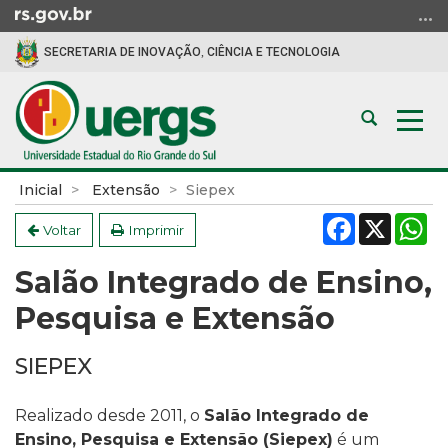
Ir
para
SECRETARIA DE INOVAÇÃO, CIÊNCIA E TECNOLOGIA
o
conteúdo
Ir
Abrir
Alte
para
a
a
o
busca
nav
menu
Início
Inicial
Extensão
Siepex
Ir
do
Facebook
X
W
para
conteúdo
Voltar
Imprimir
a
Salão Integrado de Ensino,
busca
Pesquisa e Extensão
SIEPEX
Realizado desde 2011, o
Salão Integrado de
Ensino, Pesquisa e Extensão (Siepex)
é um