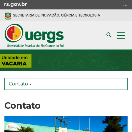
Ir
para
SECRETARIA DE INOVAÇÃO, CIÊNCIA E TECNOLOGIA
o
conteúdo
Ir
Abrir
Alte
para
a
a
o
busca
nav
menu
Início
Ir
do
para
conteúdo
a
busca
Contato
Contato