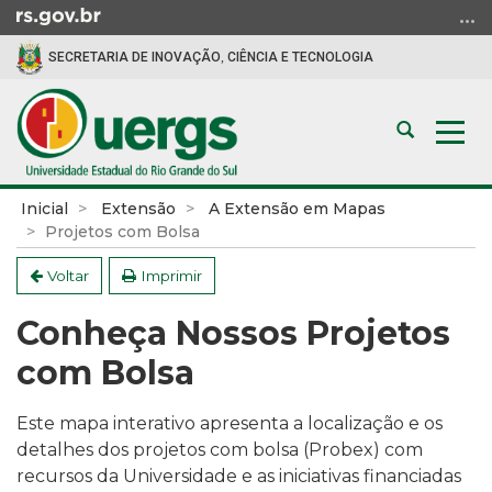
Ir
para
SECRETARIA DE INOVAÇÃO, CIÊNCIA E TECNOLOGIA
o
conteúdo
Ir
Abrir
Alte
para
a
a
o
busca
nav
menu
Início
Inicial
Extensão
A Extensão em Mapas
Ir
do
Projetos com Bolsa
para
conteúdo
a
Voltar
Imprimir
busca
Conheça Nossos Projetos
com Bolsa
Este mapa interativo apresenta a localização e os
detalhes dos projetos com bolsa (Probex) com
recursos da Universidade e as iniciativas financiadas