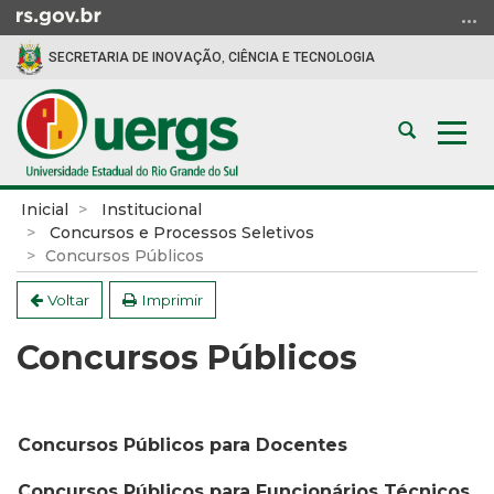
Ir
para
SECRETARIA DE INOVAÇÃO, CIÊNCIA E TECNOLOGIA
o
conteúdo
Ir
Abrir
Alte
para
a
a
o
busca
nav
menu
Início
Inicial
Institucional
Ir
do
Concursos e Processos Seletivos
para
conteúdo
Concursos Públicos
a
Voltar
Imprimir
busca
Concursos Públicos
Concursos Públicos para Docentes
Concursos Públicos para Funcionários Técnicos