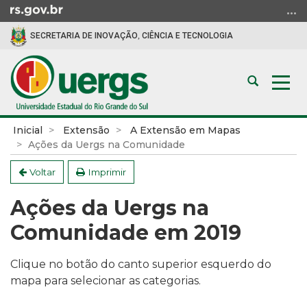
Ir
para
SECRETARIA DE INOVAÇÃO, CIÊNCIA E TECNOLOGIA
o
conteúdo
Ir
Abrir
Alte
para
a
a
o
busca
nav
menu
Início
Inicial
Extensão
A Extensão em Mapas
Ir
do
Ações da Uergs na Comunidade
para
conteúdo
a
Voltar
Imprimir
busca
Ações da Uergs na
Comunidade em 2019
Clique no botão do canto superior esquerdo do
mapa para selecionar as categorias.