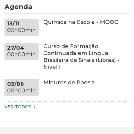
Agenda
com
de
as
cor
duas
cinza-
Química na Escola - MOOC
13/11
mãos.
escura
00h00min
Apenas
sobre
as
uma
Curso de Formação
27/04
mãos,
mesa
Continuada em Língua
00h00min
parte
redonda
Brasileira de Sinais (Libras) -
dos
da
Nível I
braços
mesma
e
tonalidade,
Minutos de Poesia
03/06
do
em
00h00min
tronco
um
são
ambiente
visíveis.
com
VER TODOS
A
fundo
pessoa
escuro
veste
e