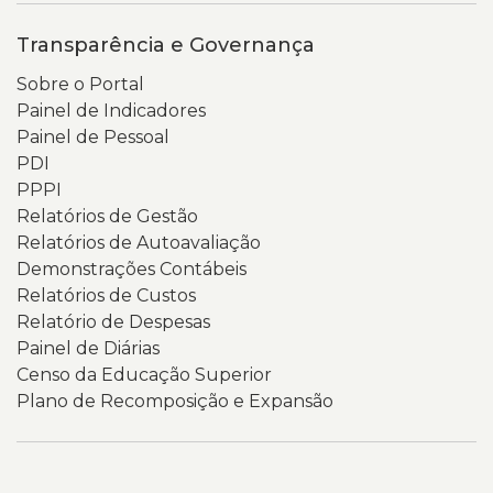
portal
como
Transparência e Governança
um
Sobre o Portal
espaço
Painel de Indicadores
para
Painel de Pessoal
acesso
PDI
a
PPPI
documentos,
Relatórios de Gestão
relatórios,
Relatórios de Autoavaliação
indicadores
Demonstrações Contábeis
e
Relatórios de Custos
informações
Relatório de Despesas
institucionais
Painel de Diárias
relacionadas
Censo da Educação Superior
à
Plano de Recomposição e Expansão
transparência
e
à
governança