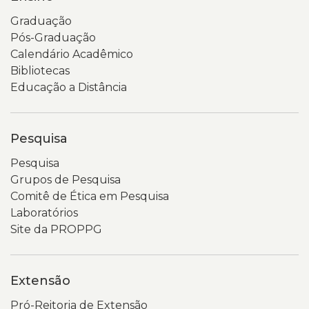
de
Rio
Graduação
verde
Grande
Pós-Graduação
e
do
Calendário Acadêmico
elementos
Sul
Bibliotecas
gráficos
(Uergs).
Educação a Distância
circulares.
No
É
topo
possível
aparecem
Pesquisa
ler
o
o
logotipo
Pesquisa
título
da
Grupos de Pesquisa
“Consulta
Uergs
Comitê de Ética em Pesquisa
Popular
e
Laboratórios
2026”
um
Site da PROPPG
e
menu
visualizar
de
dois
navegação.
Extensão
botões
Um
Pró-Reitoria de Extensão
em
banner