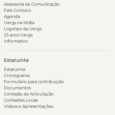
da
seções,
Assessoria de Comunicação
imagem
como
Fale Conosco
é
indicadores,
Agenda
cinza-
pessoal,
Uergs na Mídia
claro
PDI,
Logotipo da Uergs
e
relatórios
25 anos Uergs
desfocado,
e
Informativo
destacando
demonstrativos.
o
No
aparelho
centro
Estatuinte
celular
da
e
página,
Estatuinte
as
o
Cronograma
mãos
texto
Formulário para contribuição
que
de
Documentos
o
boas-
Comissão de Articulação
seguram.
vindas
Comissões Locais
apresenta
Vídeos e Apresentações
o