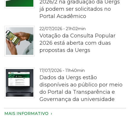
2026/2 na graduação da Uergs
já podem ser solicitados no
Portal Acadêmico
rematrícula
22/07/2026 - 21h02min
Votação da Consulta Popular
2026 está aberta com duas
propostas da Uergs
Fotografia
17/07/2026 - 11h40min
em
Dados da Uergs estão
plano
disponíveis ao público por meio
aproximado
do Portal da Transparência e
de
Governança da universidade
uma
pessoa
Imagem
MAIS INFORMATIVO
segurando
de
um
um
smartphone
notebook