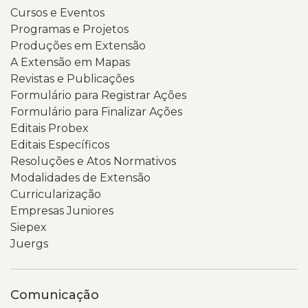
Cursos e Eventos
destaque
em
Programas e Projetos
nas
tons
Produções em Extensão
cores
de
A Extensão em Mapas
preta
verde
Revistas e Publicações
e
destaca
Formulário para Registrar Ações
amarela,
o
Formulário para Finalizar Ações
além
nome
Editais Probex
de
do
Editais Específicos
um
portal.
Resoluções e Atos Normativos
código
Abaixo,
Modalidades de Extensão
QR
há
Curricularização
na
uma
Empresas Juniores
parte
coluna
Siepex
inferior
lateral
Juergs
da
com
tela.
links
O
para
Comunicação
fundo
diferentes