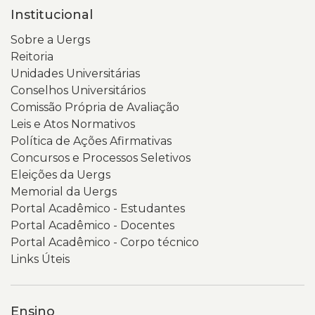
um
iluminação
Institucional
moletom
suave.
verde-
Na
Sobre a Uergs
claro.
tela
Reitoria
Na
está
Unidades Universitárias
tela
aberta
Conselhos Universitários
do
a
Comissão Própria de Avaliação
celular,
página
Leis e Atos Normativos
aparece
inicial
Política de Ações Afirmativas
a
do
Concursos e Processos Seletivos
página
Portal
Eleições da Uergs
da
da
Memorial da Uergs
Consulta
Transparência
Portal Acadêmico - Estudantes
Popular
e
Portal Acadêmico - Docentes
2026,
Governança
Portal Acadêmico - Corpo técnico
com
da
Links Úteis
fundo
Universidade
em
Estadual
tons
do
Ensino