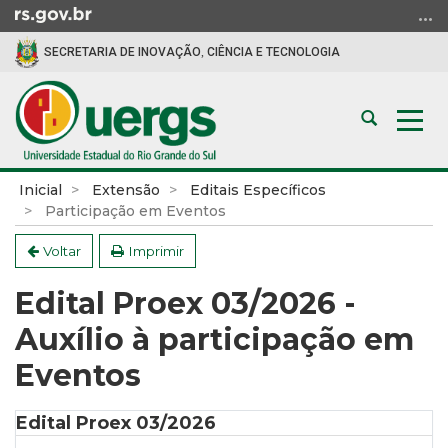
Ir
para
SECRETARIA DE INOVAÇÃO, CIÊNCIA E TECNOLOGIA
o
conteúdo
Ir
Abrir
Alte
para
a
a
o
busca
nav
menu
Início
Inicial
Extensão
Editais Específicos
Ir
do
Participação em Eventos
para
conteúdo
a
Voltar
Imprimir
busca
Edital Proex 03/2026 -
Auxílio à participação em
Eventos
Edital Proex 03/2026