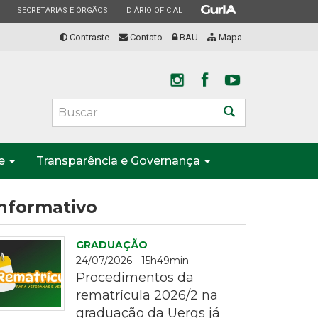
ESTADO
ESTADO
ESTADO
SECRETARIAS E ÓRGÃOS
DIÁRIO OFICIAL
Contraste
Contato
BAU
Mapa
Buscar
te
Transparência e Governança
nformativo
GRADUAÇÃO
24/07/2026 - 15h49min
Procedimentos da
rematrícula 2026/2 na
graduação da Uergs já