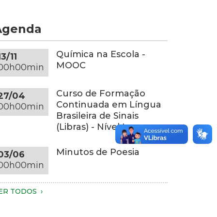
om
e
s
or
Agenda
uas
inza-
ãos.
scura
penas
obre
Química na Escola -
13/11
s
ma
MOOC
00h00min
ãos,
esa
arte
edonda
Curso de Formação
27/04
os
a
Continuada em Língua
00h00min
raços
esma
Brasileira de Sinais
onalidade,
(Libras) - Nível I
o
m
ronco
m
Minutos de Poesia
03/06
ão
mbiente
00h00min
síveis.
om
undo
essoa
scuro
ER TODOS
este
m
luminação