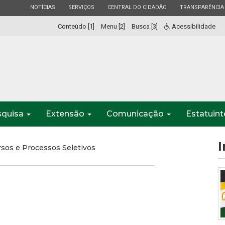
ESTADO
ESTADO
ESTADO
ESTADO
NOTÍCIAS
SERVIÇOS
CENTRAL DO CIDADÃO
TRANSPARÊNCIA
Conteúdo [1]
Menu [2]
Busca [3]
Acessibilidade
squisa
Extensão
Comunicação
Estatuin
I
sos e Processos Seletivos