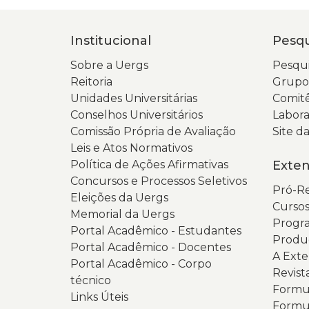
Institucional
Pesqu
Sobre a Uergs
Pesqui
Reitoria
Grupos
Unidades Universitárias
Comitê
Conselhos Universitários
Labora
Comissão Própria de Avaliação
Site 
Leis e Atos Normativos
Política de Ações Afirmativas
Exte
Concursos e Processos Seletivos
Pró-Re
Eleições da Uergs
Cursos
Memorial da Uergs
Progra
Portal Acadêmico - Estudantes
Produ
Portal Acadêmico - Docentes
A Ext
Portal Acadêmico - Corpo
Revist
técnico
Formul
Links Úteis
Formul