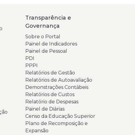
oletom
uave.
erde-
a
Transparência e
aro.
ela
Governança
a
stá
o
ela
berta
Sobre o Portal
o
Painel de Indicadores
lular,
ágina
Painel de Pessoal
parece
icial
PDI
o
PPPI
ágina
ortal
Relatórios de Gestão
a
a
Relatórios de Autoavaliação
onsulta
ransparência
Demonstrações Contábeis
opular
Relatórios de Custos
026,
overnança
Relatório de Despesas
om
a
Painel de Diárias
ção
undo
niversidade
Censo da Educação Superior
m
stadual
Plano de Recomposição e
ons
o
Expansão
e
io