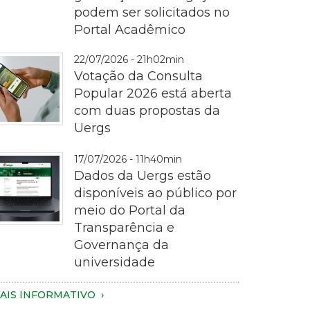
podem ser solicitados no
ematrícula
Portal Acadêmico
22/07/2026 - 21h02min
Votação da Consulta
Popular 2026 está aberta
com duas propostas da
Uergs
otografia
17/07/2026 - 11h40min
m
Dados da Uergs estão
lano
disponíveis ao público por
proximado
meio do Portal da
e
Transparência e
ma
Governança da
essoa
magem
universidade
egurando
e
m
m
AIS INFORMATIVO
martphone
otebook