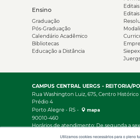
Editai
Ensino
Editais
Graduação
Resolu
Pós-Graduação
Modali
Calendário Acadêmico
Curric
Bibliotecas
Empres
Educação a Distância
Siepex
Juerg
CAMPUS CENTRAL UERGS - REITORIA/P
Rua Washington Luiz, 675, Centro Histórico
Prédio 4
Porto Alegre - RS -
mapa
90010-460
Horários de atendimento: De segunda a sext
e das 13h30 às 18h
Utilizamos cookies necessários para o pleno f