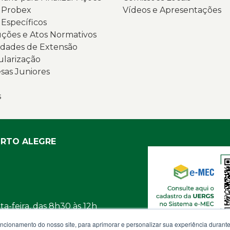
s Probex
Vídeos e Apresentações
v
G
 Específicos
e
d
ções e Atos Normativos
e
S
dades de Extensão
g
(
ularização
ci
N
as Juniores
É
t
p
a
s
le
o
o
l
t
d
“
U
ORTO ALEGRE
P
e
2
u
e
m
vi
d
d
n
a-feira, das 8h30 às 12h
b
U
e
b
uncionamento do nosso site, para aprimorar e personalizar sua experiência duran