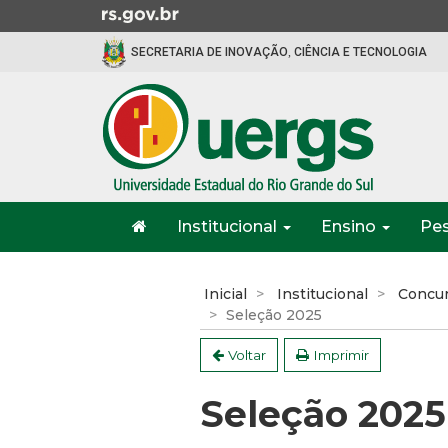
Ir
para
SECRETARIA DE INOVAÇÃO, CIÊNCIA E TECNOLOGIA
o
conteúdo
Ir
para
o
menu
Ir
Início
para
Institucional
Ensino
Pe
do
a
menu
Início
busca
do
Inicial
Institucional
Concur
conteúdo
Seleção 2025
Voltar
Imprimir
Seleção 2025