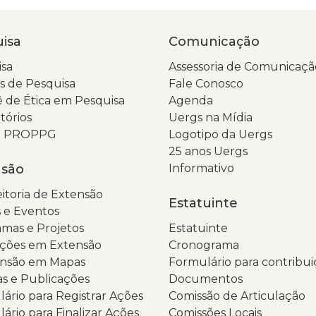
m
s
v
N
isa
Comunicação
cl
t
N
e
sa
Assessoria de Comunicaçã
t
a
 de Pesquisa
Fale Conosco
d
a
 de Ética em Pesquisa
Agenda
ce
p
tórios
Uergs na Mídia
a
in
da PROPPG
Logotipo da Uergs
a
d
25 anos Uergs
p
P
nsão
Informativo
d
d
itoria de Extensão
C
T
Estatuinte
 e Eventos
P
e
mas e Projetos
Estatuinte
2
G
ções em Extensão
Cronograma
c
d
ensão em Mapas
Formulário para contribui
f
U
as e Publicações
Documentos
e
E
ário para Registrar Ações
Comissão de Articulação
t
d
ário para Finalizar Ações
Comissões Locais
d
R