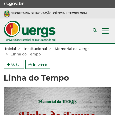
Ir
para
SECRETARIA DE INOVAÇÃO, CIÊNCIA E TECNOLOGIA
o
conteúdo
Ir
Abrir
Alte
para
a
a
o
busca
nav
menu
Início
Inicial
Institucional
Memorial da Uergs
Ir
do
Linha do Tempo
para
conteúdo
a
Voltar
Imprimir
busca
Linha do Tempo