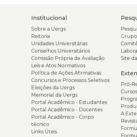
Institucional
Pesqu
Sobre a Uergs
Pesqui
Reitoria
Grupos
Unidades Universitárias
Comitê
Conselhos Universitários
Labora
Comissão Própria de Avaliação
Site 
Leis e Atos Normativos
Política de Ações Afirmativas
Exte
Concursos e Processos Seletivos
Pró-Re
Eleições da Uergs
Cursos
Memorial da Uergs
Progra
Portal Acadêmico - Estudantes
Produ
Portal Acadêmico - Docentes
A Ext
Portal Acadêmico - Corpo
Revist
técnico
Formul
Links Úteis
Formul