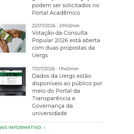
podem ser solicitados no
ematrícula
Portal Acadêmico
22/07/2026 - 21h02min
Votação da Consulta
Popular 2026 está aberta
com duas propostas da
Uergs
otografia
17/07/2026 - 11h40min
m
Dados da Uergs estão
lano
disponíveis ao público por
proximado
meio do Portal da
e
Transparência e
ma
Governança da
essoa
magem
universidade
egurando
e
m
m
AIS INFORMATIVO
martphone
otebook