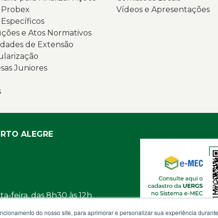
s Probex
Vídeos e Apresentações
v
G
 Específicos
e
d
ções e Atos Normativos
e
S
dades de Extensão
g
(
ularização
ci
N
as Juniores
É
t
p
a
s
le
o
o
l
t
d
“
U
ORTO ALEGRE
P
e
2
u
e
m
vi
d
d
n
a-feira, das 8h30 às 12h
b
U
e
b
uncionamento do nosso site, para aprimorar e personalizar sua experiência duran