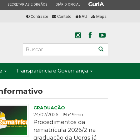
ESTADO
ESTADO
ESTADO
SECRETARIAS E ÓRGÃOS
DIÁRIO OFICIAL
Contraste
Contato
BAU
Mapa
Buscar
te
Transparência e Governança
nformativo
GRADUAÇÃO
24/07/2026 - 15h49min
Procedimentos da
rematrícula 2026/2 na
graduação da Uergs já