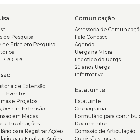
m
s
v
N
isa
Comunicação
cl
t
N
e
sa
Assessoria de Comunicaçã
t
a
 de Pesquisa
Fale Conosco
d
a
 de Ética em Pesquisa
Agenda
ce
p
tórios
Uergs na Mídia
a
in
da PROPPG
Logotipo da Uergs
a
d
25 anos Uergs
p
P
nsão
Informativo
d
d
itoria de Extensão
C
T
Estatuinte
 e Eventos
P
e
mas e Projetos
Estatuinte
2
G
ções em Extensão
Cronograma
c
d
ensão em Mapas
Formulário para contribui
f
U
as e Publicações
Documentos
e
E
ário para Registrar Ações
Comissão de Articulação
t
d
ário para Finalizar Ações
Comissões Locais
d
R