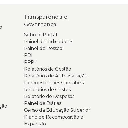
oletom
uave.
erde-
a
Transparência e
aro.
ela
Governança
a
stá
o
ela
berta
Sobre o Portal
o
Painel de Indicadores
lular,
ágina
Painel de Pessoal
parece
icial
PDI
o
PPPI
ágina
ortal
Relatórios de Gestão
a
a
Relatórios de Autoavaliação
onsulta
ransparência
Demonstrações Contábeis
opular
Relatórios de Custos
026,
overnança
Relatório de Despesas
om
a
Painel de Diárias
ção
undo
niversidade
Censo da Educação Superior
m
stadual
Plano de Recomposição e
ons
o
Expansão
e
io