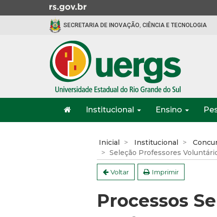
Ir
para
SECRETARIA DE INOVAÇÃO, CIÊNCIA E TECNOLOGIA
o
conteúdo
Ir
para
o
menu
Ir
Início
para
Institucional
Ensino
Pe
do
a
menu
Início
busca
do
Inicial
Institucional
Concur
conteúdo
Seleção Professores Voluntári
Voltar
Imprimir
Processos Se