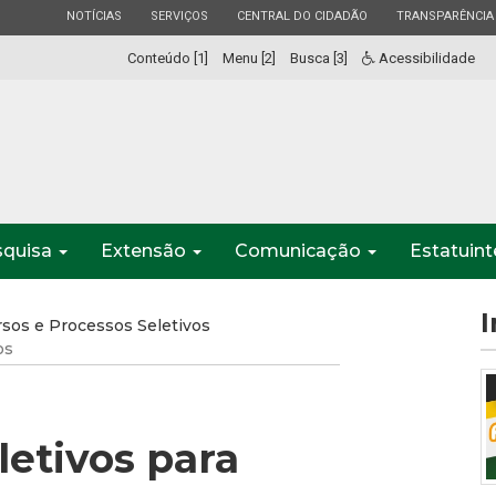
ESTADO
ESTADO
ESTADO
ESTADO
NOTÍCIAS
SERVIÇOS
CENTRAL DO CIDADÃO
TRANSPARÊNCIA
Conteúdo [1]
Menu [2]
Busca [3]
Acessibilidade
squisa
Extensão
Comunicação
Estatuin
I
sos e Processos Seletivos
os
letivos para