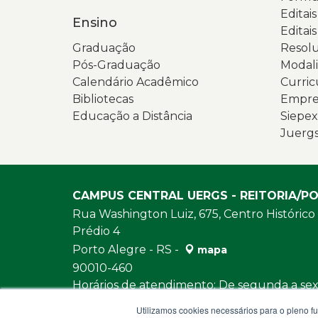
Editai
Ensino
Editais
Graduação
Resolu
Pós-Graduação
Modali
Calendário Acadêmico
Curric
Bibliotecas
Empres
Educação a Distância
Siepex
Juerg
CAMPUS CENTRAL UERGS - REITORIA/P
Rua Washington Luiz, 675, Centro Histórico
Prédio 4
Porto Alegre - RS -
mapa
90010-460
Horários de atendimento: De segunda a sext
e das 13h30 às 18h
Utilizamos cookies necessários para o pleno f