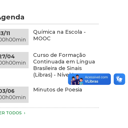
om
e
s
or
Agenda
uas
inza-
ãos.
scura
penas
obre
Química na Escola -
13/11
s
ma
MOOC
00h00min
ãos,
esa
arte
edonda
Curso de Formação
27/04
os
a
Continuada em Língua
00h00min
raços
esma
Brasileira de Sinais
onalidade,
(Libras) - Nível I
o
m
ronco
m
Minutos de Poesia
03/06
ão
mbiente
00h00min
síveis.
om
undo
essoa
scuro
ER TODOS
este
m
luminação