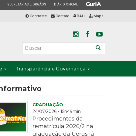
ESTADO
ESTADO
ESTADO
SECRETARIAS E ÓRGÃOS
DIÁRIO OFICIAL
Contraste
Contato
BAU
Mapa
Buscar
te
Transparência e Governança
nformativo
GRADUAÇÃO
24/07/2026 - 15h49min
Procedimentos da
rematrícula 2026/2 na
graduação da Uergs já