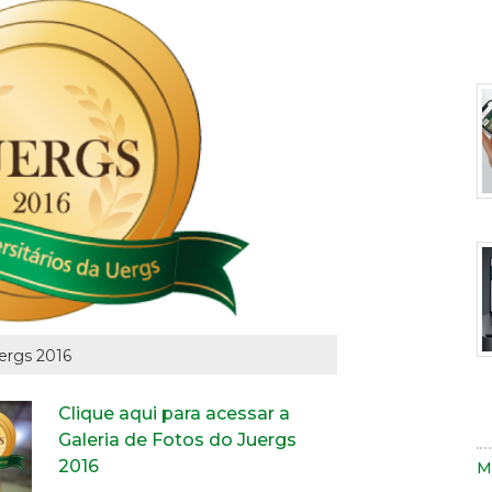
r
F
e
p
a
d
uergs 2016
u
p
I
Clique aqui para acessar a
s
d
Galeria de Fotos do Juergs
u
u
2016
M
s
n