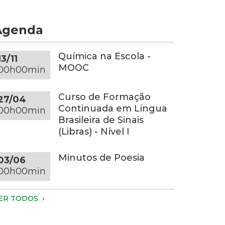
om
e
s
or
Agenda
uas
inza-
ãos.
scura
penas
obre
Química na Escola -
13/11
s
ma
MOOC
00h00min
ãos,
esa
arte
edonda
Curso de Formação
27/04
os
a
Continuada em Língua
00h00min
raços
esma
Brasileira de Sinais
onalidade,
(Libras) - Nível I
o
m
ronco
m
Minutos de Poesia
03/06
ão
mbiente
00h00min
síveis.
om
undo
essoa
scuro
ER TODOS
este
m
luminação