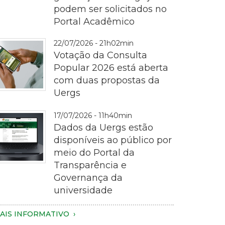
podem ser solicitados no
ematrícula
Portal Acadêmico
22/07/2026 - 21h02min
Votação da Consulta
Popular 2026 está aberta
com duas propostas da
Uergs
otografia
17/07/2026 - 11h40min
m
Dados da Uergs estão
lano
disponíveis ao público por
proximado
meio do Portal da
e
Transparência e
ma
Governança da
essoa
magem
universidade
egurando
e
m
m
AIS INFORMATIVO
martphone
otebook