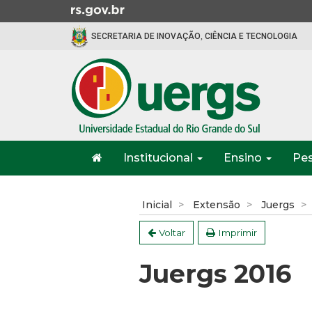
Ir
para
SECRETARIA DE INOVAÇÃO, CIÊNCIA E TECNOLOGIA
o
conteúdo
Ir
para
o
menu
Ir
Início
para
Institucional
Ensino
Pe
do
a
menu
Início
busca
do
Inicial
Extensão
Juergs
conteúdo
Voltar
Imprimir
Juergs 2016