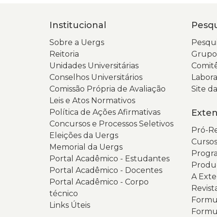
Institucional
Pesqu
Sobre a Uergs
Pesqui
Reitoria
Grupos
Unidades Universitárias
Comitê
Conselhos Universitários
Labora
Comissão Própria de Avaliação
Site 
Leis e Atos Normativos
Política de Ações Afirmativas
Exte
Concursos e Processos Seletivos
Pró-Re
Eleições da Uergs
Cursos
Memorial da Uergs
Progra
Portal Acadêmico - Estudantes
Produ
Portal Acadêmico - Docentes
A Ext
Portal Acadêmico - Corpo
Revist
técnico
Formul
Links Úteis
Formul