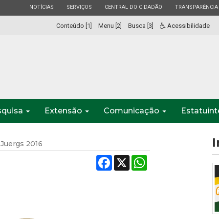
ESTADO
ESTADO
ESTADO
ESTADO
NOTÍCIAS
SERVIÇOS
CENTRAL DO CIDADÃO
TRANSPARÊNCIA
Conteúdo [1]
Menu [2]
Busca [3]
Acessibilidade
squisa
Extensão
Comunicação
Estatuin
I
Juergs 2016
Facebook
X
WhatsApp