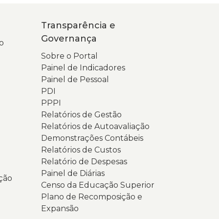
omo
m
Transparência e
spaço
Governança
o
ara
Sobre o Portal
cesso
Painel de Indicadores
Painel de Pessoal
ocumentos,
PDI
latórios,
PPPI
ndicadores
Relatórios de Gestão
Relatórios de Autoavaliação
nformações
Demonstrações Contábeis
stitucionais
Relatórios de Custos
elacionadas
Relatório de Despesas
Painel de Diárias
ransparência
ção
Censo da Educação Superior
Plano de Recomposição e
Expansão
overnança