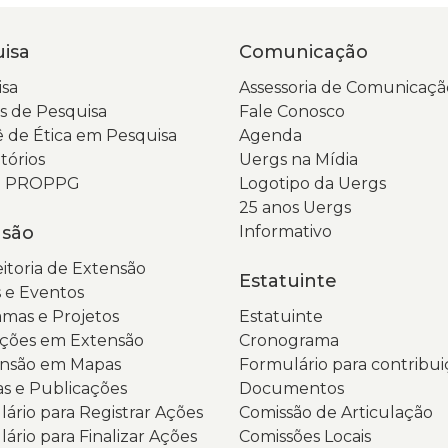
c
u
isa
Comunicação
e
sa
Assessoria de Comunicaçã
p
 de Pesquisa
Fale Conosco
a
 de Ética em Pesquisa
Agenda
a
tórios
Uergs na Mídia
d
da PROPPG
Logotipo da Uergs
re
25 anos Uergs
i
nsão
Informativo
e
i
itoria de Extensão
Estatuinte
in
 e Eventos
r
mas e Projetos
Estatuinte
à
ções em Extensão
Cronograma
t
ensão em Mapas
Formulário para contribui
e
as e Publicações
Documentos
à
ário para Registrar Ações
Comissão de Articulação
g
ário para Finalizar Ações
Comissões Locais