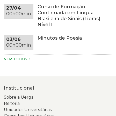
as
uma
Curso de Formação
27/04
mãos,
mesa
Continuada em Língua
00h00min
parte
redonda
Brasileira de Sinais (Libras) -
dos
da
Nível I
braços
mesma
e
tonalidade,
Minutos de Poesia
03/06
do
em
00h00min
tronco
um
são
ambiente
visíveis.
com
VER TODOS
A
fundo
pessoa
escuro
veste
e
um
iluminação
Institucional
moletom
suave.
verde-
Na
Sobre a Uergs
claro.
tela
Reitoria
Na
está
Unidades Universitárias
tela
aberta
Conselhos Universitários