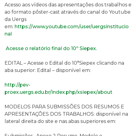
Acesso aos vídeos das apresentações dos trabalhos e
ao formato pôster-cast através do canal do Youtube
da Uergs
em:
https://www.youtube.com/user/uergsinstitucio
nal
Acesse o relatório final do 10º Siepex.
EDITAL
– Acesse o Edital do 10°Siepex clicando na
aba superior: Edital – disponível em:
http://pev-
proex.uergs.edu.br/index.php/xsiepex/about
MODELOS PARA SUBMISSÕES DOS RESUMOS E
APRESENTAÇÕES DOS TRABALHOS:
disponível na
lateral direita do site e nas abas superiores em:
Submissões, Anexo 2 Resumo, Modelo e