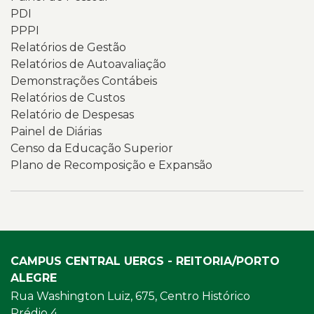
acesso
PDI
a
PPPI
documentos,
Relatórios de Gestão
relatórios,
Relatórios de Autoavaliação
indicadores
Demonstrações Contábeis
e
Relatórios de Custos
informações
Relatório de Despesas
institucionais
Painel de Diárias
relacionadas
Censo da Educação Superior
à
Plano de Recomposição e Expansão
transparência
e
à
governança
da
Universidade.
CAMPUS CENTRAL UERGS - REITORIA/PORTO
ALEGRE
Rua Washington Luiz, 675, Centro Histórico
Prédio 4