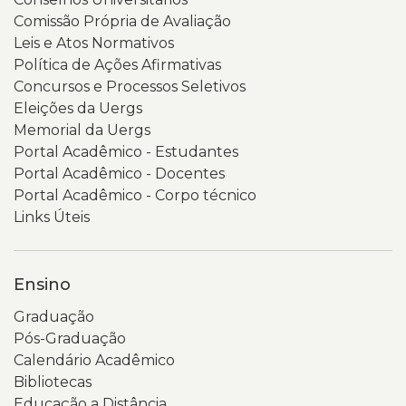
do
a
Comissão Própria de Avaliação
celular,
página
Leis e Atos Normativos
aparece
inicial
Política de Ações Afirmativas
a
do
Concursos e Processos Seletivos
página
Portal
Eleições da Uergs
da
da
Memorial da Uergs
Consulta
Transparência
Portal Acadêmico - Estudantes
Popular
e
Portal Acadêmico - Docentes
2026,
Governança
Portal Acadêmico - Corpo técnico
com
da
Links Úteis
fundo
Universidade
em
Estadual
tons
do
Ensino
de
Rio
Graduação
verde
Grande
Pós-Graduação
e
do
Calendário Acadêmico
elementos
Sul
Bibliotecas
gráficos
(Uergs).
Educação a Distância