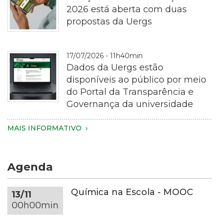
2026 está aberta com duas
propostas da Uergs
Fotografia
17/07/2026 - 11h40min
em
Dados da Uergs estão
plano
disponíveis ao público por meio
aproximado
do Portal da Transparência e
de
Governança da universidade
uma
pessoa
Imagem
MAIS INFORMATIVO
segurando
de
um
um
smartphone
notebook
Agenda
com
de
as
cor
duas
cinza-
Química na Escola - MOOC
13/11
mãos.
escura
00h00min
Apenas
sobre