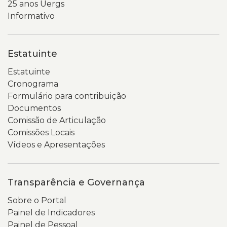
25 anos Uergs
desfocado,
e
Informativo
destacando
demonstrativos.
o
No
aparelho
centro
Estatuinte
celular
da
e
página,
Estatuinte
as
o
Cronograma
mãos
texto
Formulário para contribuição
que
de
Documentos
o
boas-
Comissão de Articulação
seguram.
vindas
Comissões Locais
apresenta
Vídeos e Apresentações
o
portal
como
Transparência e Governança
um
Sobre o Portal
espaço
Painel de Indicadores
para
Painel de Pessoal