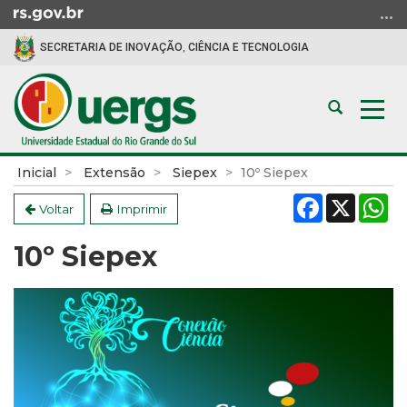
Ir
para
SECRETARIA DE INOVAÇÃO, CIÊNCIA E TECNOLOGIA
o
conteúdo
Ir
Abrir
Alte
para
a
a
o
busca
nav
menu
Início
Inicial
Extensão
Siepex
10º Siepex
Ir
do
Facebook
X
W
para
conteúdo
Voltar
Imprimir
a
10º Siepex
busca