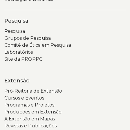
circulares.
No
É
topo
possível
aparecem
Pesquisa
ler
o
o
logotipo
Pesquisa
título
da
Grupos de Pesquisa
“Consulta
Uergs
Comitê de Ética em Pesquisa
Popular
e
Laboratórios
2026”
um
Site da PROPPG
e
menu
visualizar
de
dois
navegação.
Extensão
botões
Um
Pró-Reitoria de Extensão
em
banner
Cursos e Eventos
destaque
em
Programas e Projetos
nas
tons
Produções em Extensão
cores
de
A Extensão em Mapas
preta
verde
Revistas e Publicações
e
destaca