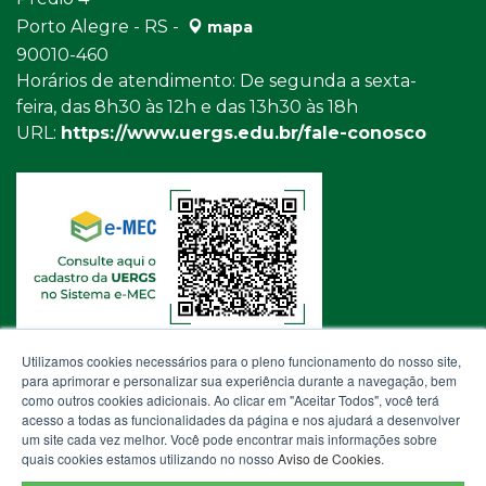
Porto Alegre - RS -
mapa
90010-460
Horários de atendimento: De segunda a sexta-
feira, das 8h30 às 12h e das 13h30 às 18h
URL:
https://www.uergs.edu.br/fale-conosco
Utilizamos cookies necessários para o pleno funcionamento do nosso site,
para aprimorar e personalizar sua experiência durante a navegação, bem
como outros cookies adicionais. Ao clicar em "Aceitar Todos", você terá
acesso a todas as funcionalidades da página e nos ajudará a desenvolver
um site cada vez melhor. Você pode encontrar mais informações sobre
quais cookies estamos utilizando no nosso
Aviso de Cookies
.