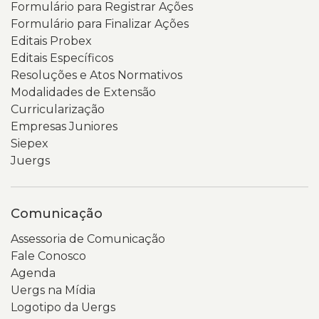
Formulário para Registrar Ações
amarela,
o
Formulário para Finalizar Ações
além
nome
Editais Probex
de
do
Editais Específicos
um
portal.
Resoluções e Atos Normativos
código
Abaixo,
Modalidades de Extensão
QR
há
Curricularização
na
uma
Empresas Juniores
parte
coluna
Siepex
inferior
lateral
Juergs
da
com
tela.
links
O
para
Comunicação
fundo
diferentes
da
seções,
Assessoria de Comunicação
imagem
como
Fale Conosco
é
indicadores,
Agenda
cinza-
pessoal,
Uergs na Mídia
claro
PDI,
Logotipo da Uergs
e
relatórios