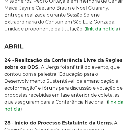
Missioneiros: Pedro Ortaça e em memória de Cenair
Maicá, Jayme Caetano Braun e Noel Guarany.
Entrega realizada durante Sessão Solene
Extraordinária do Consun em São Luiz Gonzaga,
unidade proponente da titulação.
(
link da notícia
)
ABRIL
24
-
Realização da Conferência Livre da Regies
sobre os ODS.
A Uergs foi anfitriã do evento, que
contou com a palestra
“Educação para o
Desenvolvimento Sustentável: da emancipação à
ecoformação”
e fóruns para discussão e votação de
propostas recebidas em fase anterior de coleta, as
quais seguiram para a Conferência Nacional. (
link da
notícia
)
28
-
Início do Processo Estatuinte da Uergs.
A
Comissão de Articulação emite documento