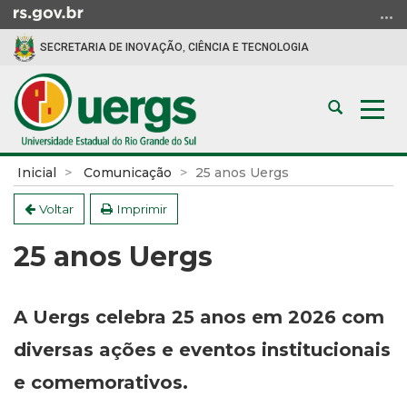
Ir
para
SECRETARIA DE INOVAÇÃO, CIÊNCIA E TECNOLOGIA
o
conteúdo
Ir
Abrir
Alte
para
a
a
o
busca
nav
menu
Início
Inicial
Comunicação
25 anos Uergs
Ir
do
para
conteúdo
Voltar
Imprimir
a
25 anos Uergs
busca
A Uergs celebra 25 anos em 2026 com
diversas ações e eventos institucionais
e comemorativos.