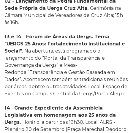
02 -
Lançamento da Pedra Fundamental da
Sede Própria da Uergs Cruz Alta.
Cerimônia na
Câmara Municipal de Vereadores de Cruz Alta; 15h
às 16h.
13 e 14
-
Fórum de Áreas da Uergs.
Tema
"
UERGS 25 Anos: Fortalecimento Institucional e
Social".
Na abertura, está programado
o
lançamento do
“
Portal da Transparência e
Governança
da Uergs” e
Mesa-
Redonda
“Transparência e Gestão Baseada em
Dados”.
Acontecem também as tradicionais reuniões
por áreas, dentre outras atividades. Local: Espaço de
Eventos no Campus Central da Uergs/Porto Alegre.
14
-
Grande Expediente da Assembleia
Legislativa em homenagem aos 25 anos da
Uergs.
Horário: a partir das 13h30. Local: ALRS -
Plenário 20 de Setembro
(Praça Marechal Deodoro,