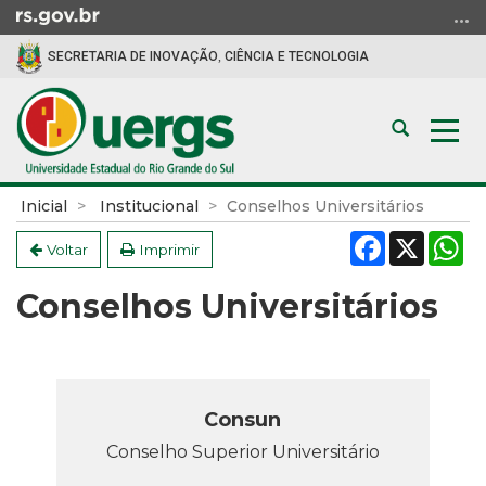
Ir
para
SECRETARIA DE INOVAÇÃO, CIÊNCIA E TECNOLOGIA
o
conteúdo
Ir
Abrir
Alte
para
a
a
o
busca
nav
menu
Início
Inicial
Institucional
Conselhos Universitários
Ir
do
Facebook
X
W
para
conteúdo
Voltar
Imprimir
a
Conselhos Universitários
busca
Consun
Conselho Superior Universitário