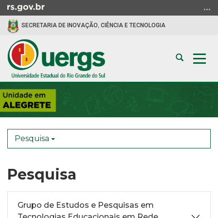
Ir
para
SECRETARIA DE INOVAÇÃO, CIÊNCIA E TECNOLOGIA
o
conteúdo
Ir
Abrir
Alte
para
a
a
o
busca
nav
menu
Início
Ir
do
para
conteúdo
a
busca
Pesquisa
Pesquisa
Grupo de Estudos e Pesquisas em
Tecnologias Educacionais em Rede