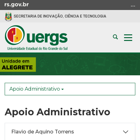
Ir
para
SECRETARIA DE INOVAÇÃO, CIÊNCIA E TECNOLOGIA
o
conteúdo
Ir
Abrir
Alte
para
a
a
o
busca
nav
menu
Início
Ir
do
para
conteúdo
a
busca
Apoio Administrativo
Apoio Administrativo
Flavio de Aquino Torrens