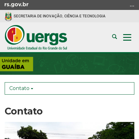
Ir
para
SECRETARIA DE INOVAÇÃO, CIÊNCIA E TECNOLOGIA
o
conteúdo
Ir
Abrir
Alte
para
a
a
o
busca
nav
menu
Início
Ir
do
para
conteúdo
a
busca
Contato
Contato