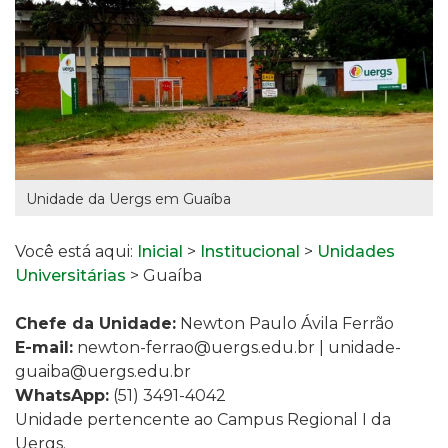
Unidade da Uergs em Guaíba
Você está aqui:
Inicial
>
Institucional
>
Unidades
Universitárias
> Guaíba
Chefe da Unidade:
Newton Paulo Ávila Ferrão
E-mail:
newton-ferrao@uergs.edu.br
| unidade-
guaiba@uergs.edu.br
WhatsApp:
(51) 3491-4042
Unidade pertencente ao
Campus Regional I
da
Uergs.