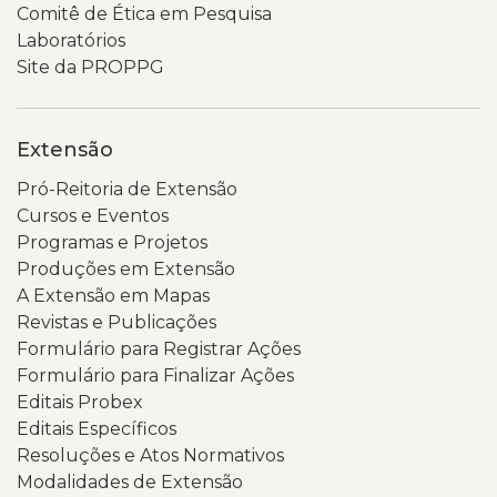
“Consulta
Uergs
Comitê de Ética em Pesquisa
Popular
e
Laboratórios
2026”
um
Site da PROPPG
e
menu
visualizar
de
dois
navegação.
Extensão
botões
Um
Pró-Reitoria de Extensão
em
banner
Cursos e Eventos
destaque
em
Programas e Projetos
nas
tons
Produções em Extensão
cores
de
A Extensão em Mapas
preta
verde
Revistas e Publicações
e
destaca
Formulário para Registrar Ações
amarela,
o
Formulário para Finalizar Ações
além
nome
Editais Probex
de
do
Editais Específicos
um
portal.
Resoluções e Atos Normativos
código
Abaixo,
Modalidades de Extensão
QR
há