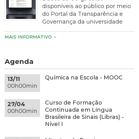
plano
disponíveis ao público por meio
aproximado
do Portal da Transparência e
de
Governança da universidade
uma
pessoa
Imagem
MAIS INFORMATIVO
segurando
de
um
um
smartphone
notebook
Agenda
com
de
as
cor
duas
cinza-
Química na Escola - MOOC
13/11
mãos.
escura
00h00min
Apenas
sobre
as
uma
Curso de Formação
27/04
mãos,
mesa
Continuada em Língua
00h00min
parte
redonda
Brasileira de Sinais (Libras) -
dos
da
Nível I
braços
mesma
e
tonalidade,