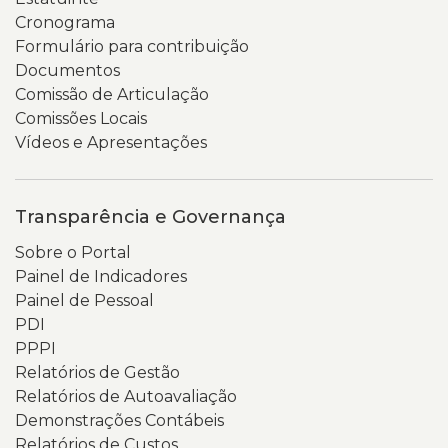
as
o
Cronograma
mãos
texto
Formulário para contribuição
que
de
Documentos
o
boas-
Comissão de Articulação
seguram.
vindas
Comissões Locais
apresenta
Vídeos e Apresentações
o
portal
como
Transparência e Governança
um
Sobre o Portal
espaço
Painel de Indicadores
para
Painel de Pessoal
acesso
PDI
a
PPPI
documentos,
Relatórios de Gestão
relatórios,
Relatórios de Autoavaliação
indicadores
Demonstrações Contábeis
e
Relatórios de Custos