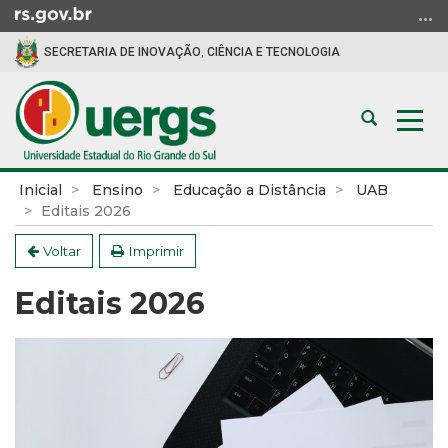
Ir
para
SECRETARIA DE INOVAÇÃO, CIÊNCIA E TECNOLOGIA
o
conteúdo
Ir
Abrir
Alte
para
a
a
o
busca
nav
menu
Início
Inicial
Ensino
Educação a Distância
UAB
Ir
do
Editais 2026
para
conteúdo
a
Voltar
Imprimir
busca
Editais 2026