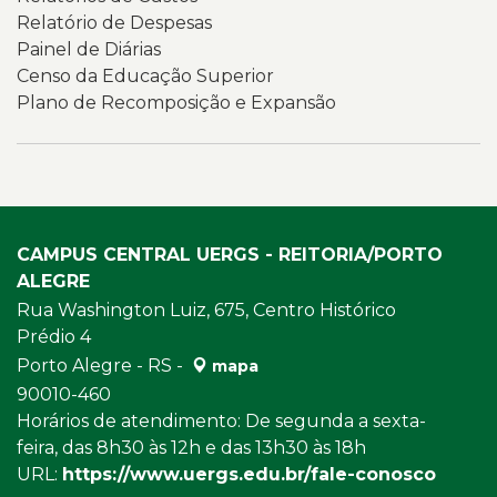
informações
Relatório de Despesas
institucionais
Painel de Diárias
relacionadas
Censo da Educação Superior
à
Plano de Recomposição e Expansão
transparência
e
à
governança
da
Universidade.
CAMPUS CENTRAL UERGS - REITORIA/PORTO
ALEGRE
Rua Washington Luiz, 675, Centro Histórico
Prédio 4
Porto Alegre - RS -
mapa
90010-460
Horários de atendimento: De segunda a sexta-
feira, das 8h30 às 12h e das 13h30 às 18h
URL:
https://www.uergs.edu.br/fale-conosco