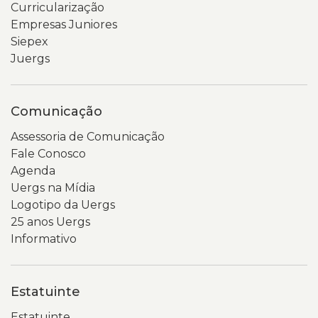
Curricularização
na
uma
Empresas Juniores
parte
coluna
Siepex
inferior
lateral
Juergs
da
com
tela.
links
O
para
Comunicação
fundo
diferentes
da
seções,
Assessoria de Comunicação
imagem
como
Fale Conosco
é
indicadores,
Agenda
cinza-
pessoal,
Uergs na Mídia
claro
PDI,
Logotipo da Uergs
e
relatórios
25 anos Uergs
desfocado,
e
Informativo
destacando
demonstrativos.
o
No
aparelho
centro
Estatuinte
celular
da
e
página,
Estatuinte