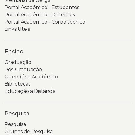
Memorial da Uergs
Consulta
Transparência
Portal Acadêmico - Estudantes
Popular
e
Portal Acadêmico - Docentes
2026,
Governança
Portal Acadêmico - Corpo técnico
com
da
Links Úteis
fundo
Universidade
em
Estadual
tons
do
Ensino
de
Rio
Graduação
verde
Grande
Pós-Graduação
e
do
Calendário Acadêmico
elementos
Sul
Bibliotecas
gráficos
(Uergs).
Educação a Distância
circulares.
No
É
topo
possível
aparecem
Pesquisa
ler
o
o
logotipo
Pesquisa
título
da
Grupos de Pesquisa