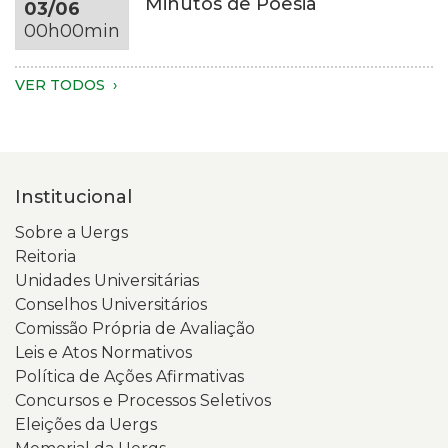
Minutos de Poesia
03/06
do
em
00h00min
tronco
um
são
ambiente
visíveis.
com
VER TODOS
A
fundo
pessoa
escuro
veste
e
um
iluminação
Institucional
moletom
suave.
verde-
Na
Sobre a Uergs
claro.
tela
Reitoria
Na
está
Unidades Universitárias
tela
aberta
Conselhos Universitários
do
a
Comissão Própria de Avaliação
celular,
página
Leis e Atos Normativos
aparece
inicial
Política de Ações Afirmativas
a
do
Concursos e Processos Seletivos
página
Portal
Eleições da Uergs
da
da