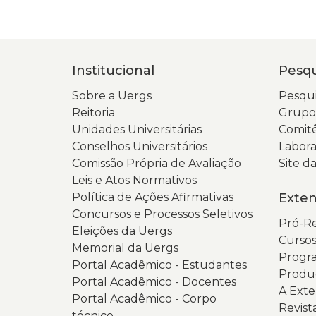
Institucional
Pesqu
Sobre a Uergs
Pesqui
Reitoria
Grupos
Unidades Universitárias
Comitê
Conselhos Universitários
Labora
Comissão Própria de Avaliação
Site 
Leis e Atos Normativos
Política de Ações Afirmativas
Exte
Concursos e Processos Seletivos
Pró-Re
Eleições da Uergs
Cursos
Memorial da Uergs
Progra
Portal Acadêmico - Estudantes
Produ
Portal Acadêmico - Docentes
A Ext
Portal Acadêmico - Corpo
Revist
técnico