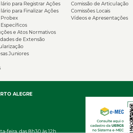
ário para Registrar Ações
Comissão de Articulação
ário para Finalizar Ações
Comissões Locais
s Probex
Vídeos e Apresentações
 Específicos
ções e Atos Normativos
dades de Extensão
ularização
as Juniores
s
ORTO ALEGRE
a-feira, das 8h30 às 12h