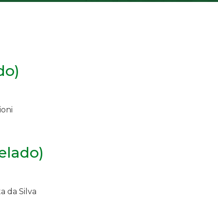
do)
ioni
elado)
a da Silva