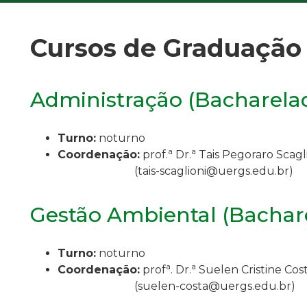
Cursos de Graduação
Administração (Bacharela
Turno:
noturno
a
a
Coordenação:
p
rof.
Dr.
Tais Pegoraro Scagl
(
tais-scaglioni@uergs.edu.br
)
Gestão Ambiental (Bachar
Turno:
noturno
a
a
Coordenação:
p
rof
.
Dr.
Suelen Cristine Cost
(
suelen-costa@uergs.edu.br
)