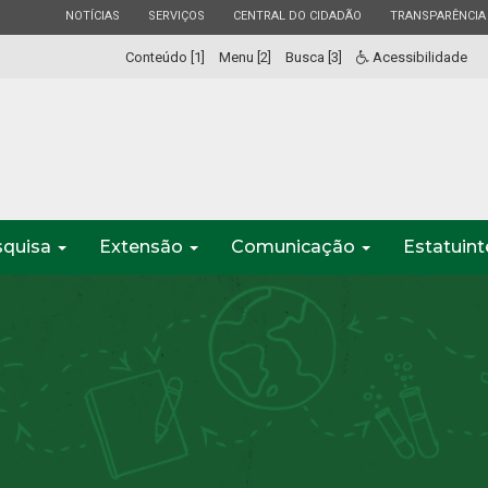
ESTADO
ESTADO
ESTADO
ESTADO
NOTÍCIAS
SERVIÇOS
CENTRAL DO CIDADÃO
TRANSPARÊNCIA
Conteúdo [1]
Menu [2]
Busca [3]
Acessibilidade
squisa
Extensão
Comunicação
Estatuin