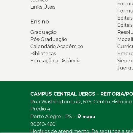
Formul
Links Úteis
Formul
Editai
Ensino
Editais
Graduação
Resolu
Pós-Graduação
Modali
Calendário Acadêmico
Curric
Bibliotecas
Empres
Educação a Distância
Siepex
Juerg
CAMPUS CENTRAL UERGS - REITORIA/P
Rua Washington Luiz, 675, Centro Histórico
Prédio 4
Porto Alegre - RS -
mapa
90010-460
Horários de atendimento: De segunda a sext