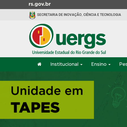
Ir
para
SECRETARIA DE INOVAÇÃO, CIÊNCIA E TECNOLOGIA
o
conteúdo
Ir
para
o
menu
Ir
Início
para
Institucional
Ensino
Pe
do
a
menu
Início
busca
do
conteúdo