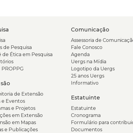
isa
Comunicação
sa
Assessoria de Comunicaçã
 de Pesquisa
Fale Conosco
 de Ética em Pesquisa
Agenda
tórios
Uergs na Mídia
da PROPPG
Logotipo da Uergs
25 anos Uergs
nsão
Informativo
itoria de Extensão
Estatuinte
 e Eventos
mas e Projetos
Estatuinte
ções em Extensão
Cronograma
ensão em Mapas
Formulário para contribui
as e Publicações
Documentos