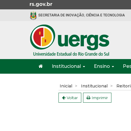
Ir
para
SECRETARIA DE INOVAÇÃO, CIÊNCIA E TECNOLOGIA
o
conteúdo
Ir
para
o
menu
Ir
Início
para
Institucional
Ensino
Pe
do
a
menu
Início
busca
do
Inicial
Institucional
Reitori
conteúdo
Voltar
Imprimir