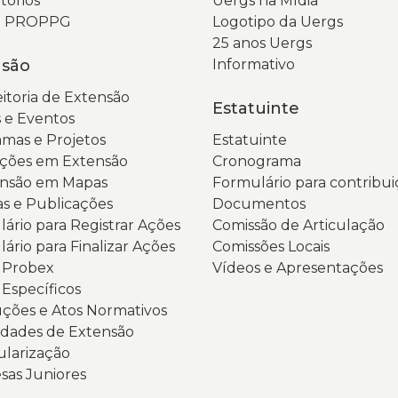
tórios
Uergs na Mídia
da PROPPG
Logotipo da Uergs
25 anos Uergs
nsão
Informativo
itoria de Extensão
Estatuinte
 e Eventos
mas e Projetos
Estatuinte
ções em Extensão
Cronograma
ensão em Mapas
Formulário para contribui
as e Publicações
Documentos
ário para Registrar Ações
Comissão de Articulação
ário para Finalizar Ações
Comissões Locais
s Probex
Vídeos e Apresentações
 Específicos
ções e Atos Normativos
dades de Extensão
ularização
as Juniores