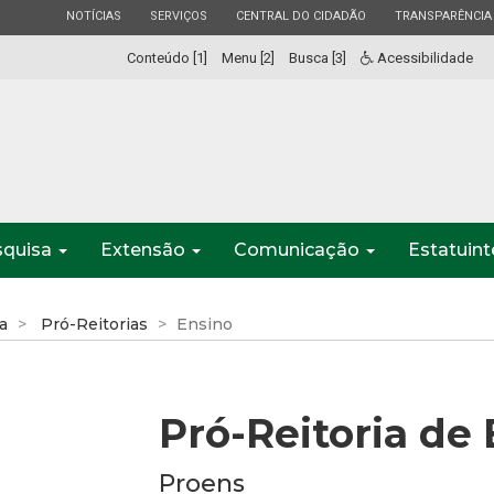
ESTADO
ESTADO
ESTADO
ESTADO
NOTÍCIAS
SERVIÇOS
CENTRAL DO CIDADÃO
TRANSPARÊNCIA
Conteúdo [1]
Menu [2]
Busca [3]
Acessibilidade
squisa
Extensão
Comunicação
Estatuin
a
Pró-Reitorias
Ensino
Pró-Reitoria de
Proens