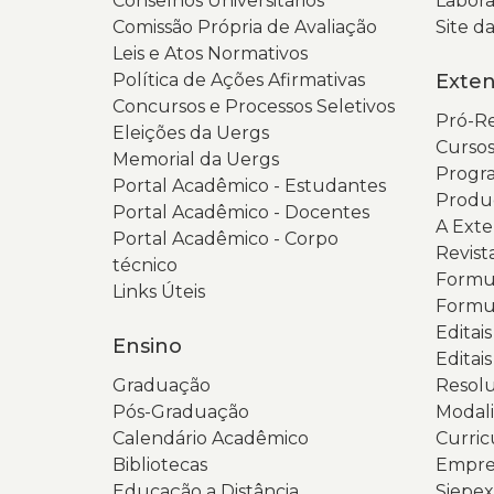
Conselhos Universitários
Labora
Comissão Própria de Avaliação
Site 
Leis e Atos Normativos
Política de Ações Afirmativas
Exte
Concursos e Processos Seletivos
Pró-Re
Eleições da Uergs
Cursos
Memorial da Uergs
Progra
Portal Acadêmico - Estudantes
Produ
Portal Acadêmico - Docentes
A Ext
Portal Acadêmico - Corpo
Revist
técnico
Formul
Links Úteis
Formul
Editai
Ensino
Editais
Graduação
Resolu
Pós-Graduação
Modali
Calendário Acadêmico
Curric
Bibliotecas
Empres
Educação a Distância
Siepex