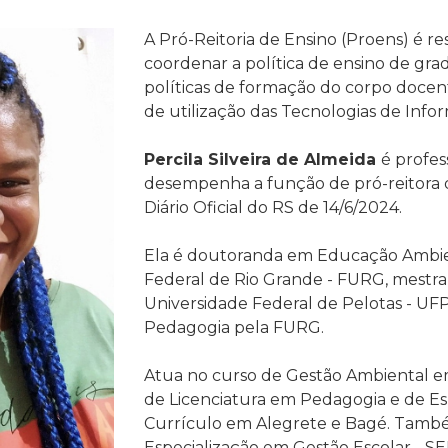
A Pró-Reitoria de Ensino (Proens) é re
coordenar a política de ensino de gr
políticas de formação do corpo docente
de utilização das Tecnologias de Inf
Percila Silveira de Almeida
é profes
desempenha a função de pró-reitora 
Diário Oficial do RS de 14/6/2024.
Ela é d
outoranda em Educação Ambien
Federal de Rio Grande - FURG, mestr
Universidade Federal de Pelotas - U
Pedagogia pela
FURG.
Atua no curso de Gestão Ambiental em
de
Licenciatura em
Pedagogia e de Es
Currículo em Alegrete e Bagé. Tam
Especialização em Gestão Escolar - S