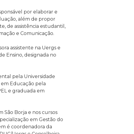
sponsável por elaborar e
aduação, além de propor
, de assistência estudantil,
ormação e Comunicação.
sora assistente na Uergs e
de Ensino, designada no
tal pela Universidade
a em Educação pela
FPEL e graduada em
 São Borja e nos cursos
pecialização em Gestão do
bém
é coordenadora da
EDUC/Uergs e Conselheira