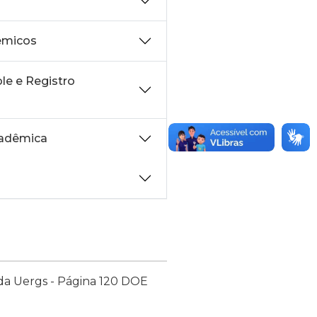
êmicos
le e Registro
cadêmica
 da Uergs - Página 120 DOE