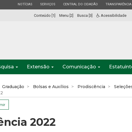
ESTADO
ESTADO
ESTADO
ESTADO
NOTÍCIAS
SERVIÇOS
CENTRAL DO CIDADÃO
TRANSPARÊNCIA
Conteúdo [1]
Menu [2]
Busca [3]
Acessibilidade
squisa
Extensão
Comunicação
Estatuin
Graduação
Bolsas e Auxílios
Prodiscência
Seleções
22
mir
ência 2022