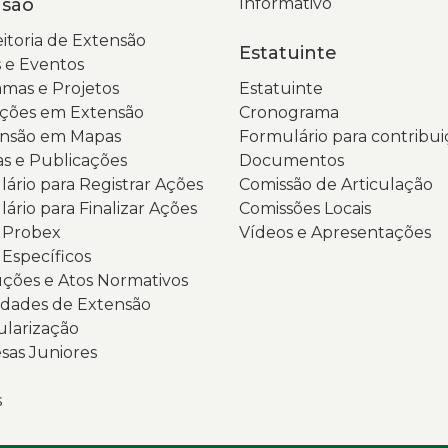
nsão
Informativo
itoria de Extensão
Estatuinte
 e Eventos
mas e Projetos
Estatuinte
ções em Extensão
Cronograma
ensão em Mapas
Formulário para contribui
as e Publicações
Documentos
ário para Registrar Ações
Comissão de Articulação
ário para Finalizar Ações
Comissões Locais
s Probex
Vídeos e Apresentações
 Específicos
ções e Atos Normativos
dades de Extensão
ularização
as Juniores
s