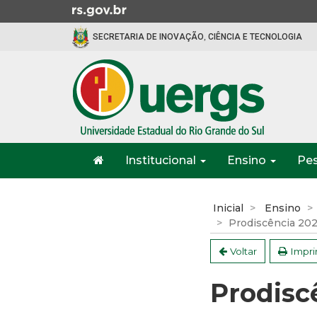
Ir
para
SECRETARIA DE INOVAÇÃO, CIÊNCIA E TECNOLOGIA
o
conteúdo
Ir
para
o
menu
Ir
Início
para
Institucional
Ensino
Pe
do
a
menu
Início
busca
do
Inicial
Ensino
conteúdo
Prodiscência 20
Voltar
Impri
Prodisc