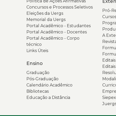
Política de Ações Afirmativas
Exte
Concursos e Processos Seletivos
Pró-Re
Eleições da Uergs
Cursos
Memorial da Uergs
Progra
Portal Acadêmico - Estudantes
Produ
Portal Acadêmico - Docentes
A Ext
Portal Acadêmico - Corpo
Revist
técnico
Formul
Links Úteis
Formul
Editai
Ensino
Editais
Graduação
Resolu
Pós-Graduação
Modali
Calendário Acadêmico
Curric
Bibliotecas
Empres
Educação a Distância
Siepex
Juerg