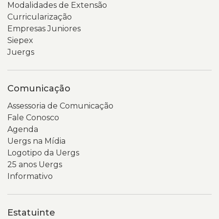
Modalidades de Extensão
QR
há
Curricularização
na
uma
Empresas Juniores
parte
coluna
Siepex
inferior
lateral
Juergs
da
com
tela.
links
O
para
Comunicação
fundo
diferentes
da
seções,
Assessoria de Comunicação
imagem
como
Fale Conosco
é
indicadores,
Agenda
cinza-
pessoal,
Uergs na Mídia
claro
PDI,
Logotipo da Uergs
e
relatórios
25 anos Uergs
desfocado,
e
Informativo
destacando
demonstrativos.
o
No
aparelho
centro
Estatuinte
celular
da