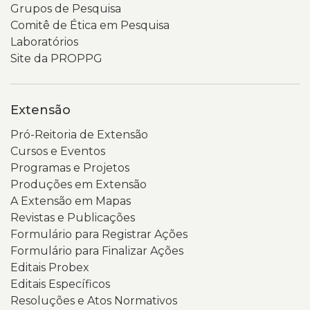
título
da
Grupos de Pesquisa
“Consulta
Uergs
Comitê de Ética em Pesquisa
Popular
e
Laboratórios
2026”
um
Site da PROPPG
e
menu
visualizar
de
dois
navegação.
Extensão
botões
Um
Pró-Reitoria de Extensão
em
banner
Cursos e Eventos
destaque
em
Programas e Projetos
nas
tons
Produções em Extensão
cores
de
A Extensão em Mapas
preta
verde
Revistas e Publicações
e
destaca
Formulário para Registrar Ações
amarela,
o
Formulário para Finalizar Ações
além
nome
Editais Probex
de
do
Editais Específicos
um
portal.
Resoluções e Atos Normativos
código
Abaixo,