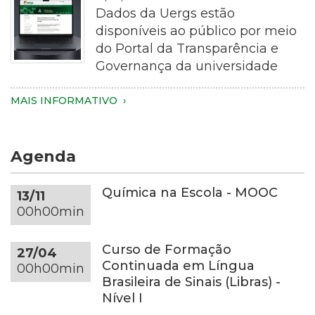
em
Dados da Uergs estão
plano
disponíveis ao público por meio
aproximado
do Portal da Transparência e
de
Governança da universidade
uma
pessoa
Imagem
MAIS INFORMATIVO
segurando
de
um
um
smartphone
notebook
Agenda
com
de
as
cor
duas
cinza-
Química na Escola - MOOC
13/11
mãos.
escura
00h00min
Apenas
sobre
as
uma
Curso de Formação
27/04
mãos,
mesa
Continuada em Língua
00h00min
parte
redonda
Brasileira de Sinais (Libras) -
dos
da
Nível I
braços
mesma