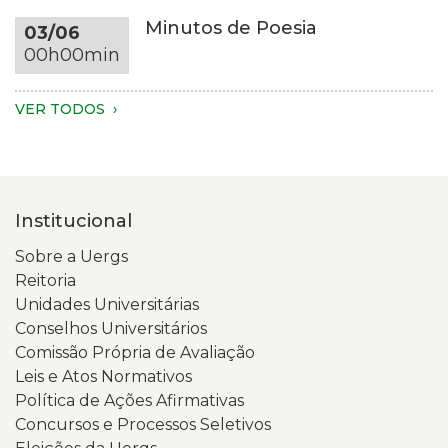
e
tonalidade,
Minutos de Poesia
03/06
do
em
00h00min
tronco
um
são
ambiente
visíveis.
com
VER TODOS
A
fundo
pessoa
escuro
veste
e
um
iluminação
Institucional
moletom
suave.
verde-
Na
Sobre a Uergs
claro.
tela
Reitoria
Na
está
Unidades Universitárias
tela
aberta
Conselhos Universitários
do
a
Comissão Própria de Avaliação
celular,
página
Leis e Atos Normativos
aparece
inicial
Política de Ações Afirmativas
a
do
Concursos e Processos Seletivos
página
Portal