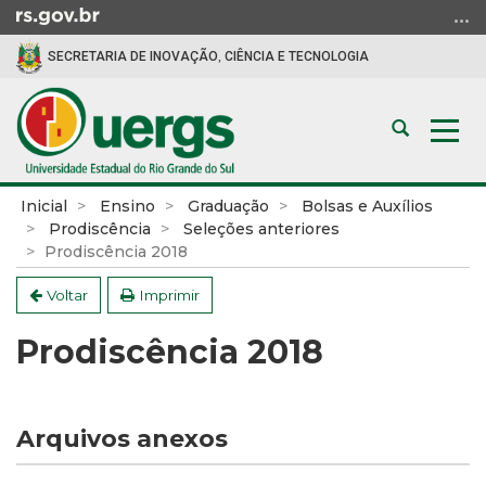
Ir
para
SECRETARIA DE INOVAÇÃO, CIÊNCIA E TECNOLOGIA
o
conteúdo
Ir
Abrir
Alte
para
a
a
o
busca
nav
menu
Início
Inicial
Ensino
Graduação
Bolsas e Auxílios
Ir
do
Prodiscência
Seleções anteriores
para
conteúdo
Prodiscência 2018
a
Voltar
Imprimir
busca
Prodiscência 2018
Arquivos anexos