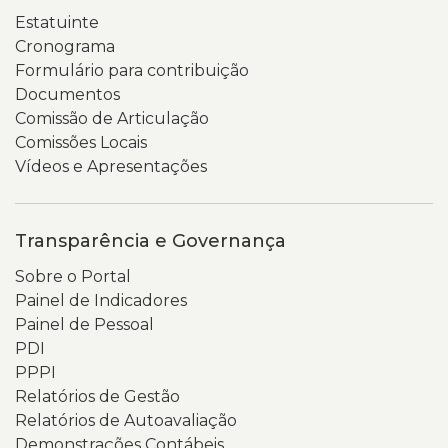
e
página,
Estatuinte
as
o
Cronograma
mãos
texto
Formulário para contribuição
que
de
Documentos
o
boas-
Comissão de Articulação
seguram.
vindas
Comissões Locais
apresenta
Vídeos e Apresentações
o
portal
como
Transparência e Governança
um
Sobre o Portal
espaço
Painel de Indicadores
para
Painel de Pessoal
acesso
PDI
a
PPPI
documentos,
Relatórios de Gestão
relatórios,
Relatórios de Autoavaliação
indicadores
Demonstrações Contábeis