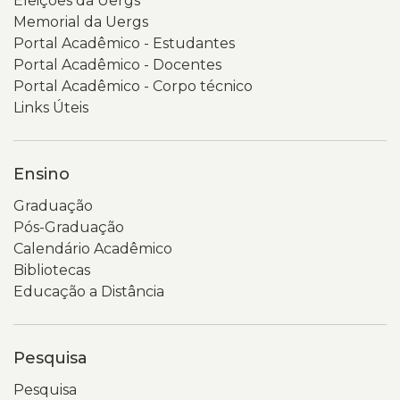
Eleições da Uergs
da
da
Memorial da Uergs
Consulta
Transparência
Portal Acadêmico - Estudantes
Popular
e
Portal Acadêmico - Docentes
2026,
Governança
Portal Acadêmico - Corpo técnico
com
da
Links Úteis
fundo
Universidade
em
Estadual
tons
do
Ensino
de
Rio
Graduação
verde
Grande
Pós-Graduação
e
do
Calendário Acadêmico
elementos
Sul
Bibliotecas
gráficos
(Uergs).
Educação a Distância
circulares.
No
É
topo
possível
aparecem
Pesquisa
ler
o
o
logotipo
Pesquisa