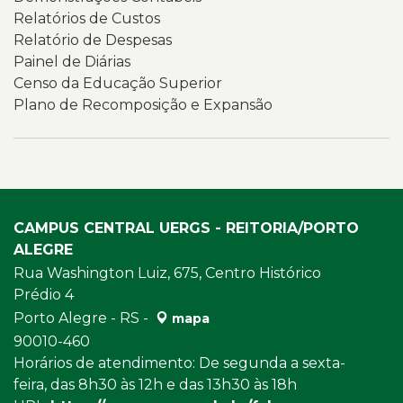
e
Relatórios de Custos
informações
Relatório de Despesas
institucionais
Painel de Diárias
relacionadas
Censo da Educação Superior
à
Plano de Recomposição e Expansão
transparência
e
à
governança
da
Universidade.
CAMPUS CENTRAL UERGS - REITORIA/PORTO
ALEGRE
Rua Washington Luiz, 675, Centro Histórico
Prédio 4
Porto Alegre - RS -
mapa
90010-460
Horários de atendimento: De segunda a sexta-
feira, das 8h30 às 12h e das 13h30 às 18h