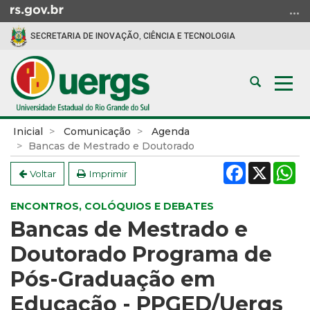
Ir
para
SECRETARIA DE INOVAÇÃO, CIÊNCIA E TECNOLOGIA
o
conteúdo
Ir
Abrir
Alte
para
a
a
o
busca
nav
menu
Início
Inicial
Comunicação
Agenda
Ir
do
Bancas de Mestrado e Doutorado
para
conteúdo
Facebook
X
W
a
Voltar
Imprimir
busca
ENCONTROS, COLÓQUIOS E DEBATES
Bancas de Mestrado e
Doutorado Programa de
Pós-Graduação em
Educação - PPGED/Uergs