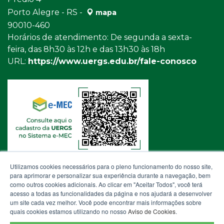
Porto Alegre - RS -
mapa
90010-460
Horários de atendimento: De segunda a sexta-
feira, das 8h30 às 12h e das 13h30 às 18h
URL:
https://www.uergs.edu.br/fale-conosco
Utilizamos cookies necessários para o pleno funcionamento do nosso site,
para aprimorar e personalizar sua experiência durante a navegação, bem
como outros cookies adicionais. Ao clicar em "Aceitar Todos", você terá
acesso a todas as funcionalidades da página e nos ajudará a desenvolver
um site cada vez melhor. Você pode encontrar mais informações sobre
quais cookies estamos utilizando no nosso
Aviso de Cookies
.