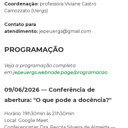
Coordenação:
professora Viviane Castro
Camozzato
(Uergs
)
Contato para
atendimento:
jepeuergs@gmail.com
PROGRAMAÇÃO
Veja a programação completa
em
jepeuergs.webnode.page/programacao
09/06/2026 — Conferência de
abertura: "O que pode a docência?"
Horário: 19h30min às 21h30min
Local: Google Meet
Conferencistas: Dra. Percila Silveira de Almeida —