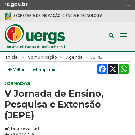
Ir
para
SECRETARIA DE INOVAÇÃO, CIÊNCIA E TECNOLOGIA
o
conteúdo
Ir
Abrir
Alte
para
a
a
o
busca
nav
menu
Início
Inicial
Comunicação
Agenda
JEPE
Ir
do
Facebook
X
W
para
conteúdo
Voltar
Imprimir
a
busca
JORNADAS
V Jornada de Ensino,
Pesquisa e Extensão
(JEPE)
Inscreva-se!
Data: